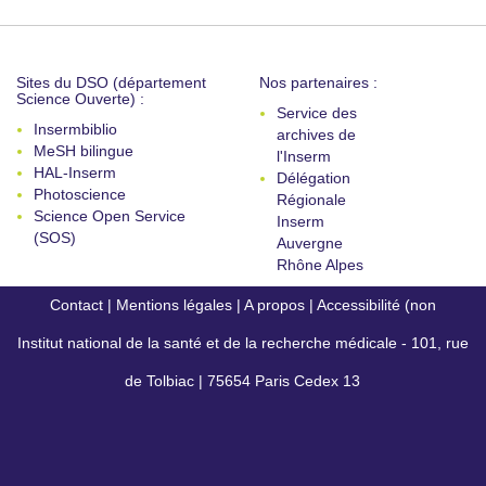
Sites du DSO (département
Nos partenaires :
Science Ouverte) :
Service des
Insermbiblio
archives de
MeSH bilingue
l'Inserm
HAL-Inserm
Délégation
Photoscience
Régionale
Science Open Service
Inserm
(SOS)
Auvergne
Rhône Alpes
Contact
|
Mentions légales
|
A propos
|
Accessibilité (non
Institut national de la santé et de la recherche médicale - 101, rue
conforme)
de Tolbiac | 75654 Paris Cedex 13