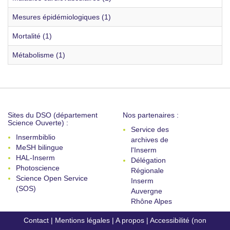
Mesures épidémiologiques (1)
Mortalité (1)
Métabolisme (1)
Sites du DSO (département
Nos partenaires :
Science Ouverte) :
Service des
Insermbiblio
archives de
MeSH bilingue
l'Inserm
HAL-Inserm
Délégation
Photoscience
Régionale
Science Open Service
Inserm
(SOS)
Auvergne
Rhône Alpes
Contact
|
Mentions légales
|
A propos
|
Accessibilité (non