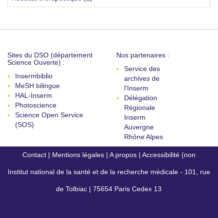
Sites du DSO (département
Nos partenaires :
Science Ouverte) :
Service des
Insermbiblio
archives de
MeSH bilingue
l'Inserm
HAL-Inserm
Délégation
Photoscience
Régionale
Science Open Service
Inserm
(SOS)
Auvergne
Rhône Alpes
Contact
|
Mentions légales
|
A propos
|
Accessibilité (non
Institut national de la santé et de la recherche médicale - 101, rue
conforme)
de Tolbiac | 75654 Paris Cedex 13