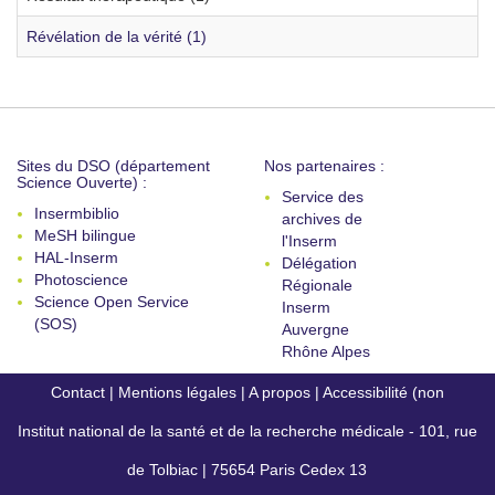
Révélation de la vérité (1)
Sites du DSO (département
Nos partenaires :
Science Ouverte) :
Service des
Insermbiblio
archives de
MeSH bilingue
l'Inserm
HAL-Inserm
Délégation
Photoscience
Régionale
Science Open Service
Inserm
(SOS)
Auvergne
Rhône Alpes
Contact
|
Mentions légales
|
A propos
|
Accessibilité (non
Institut national de la santé et de la recherche médicale - 101, rue
conforme)
de Tolbiac | 75654 Paris Cedex 13