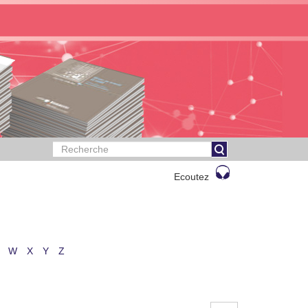
Ecoutez
W
X
Y
Z