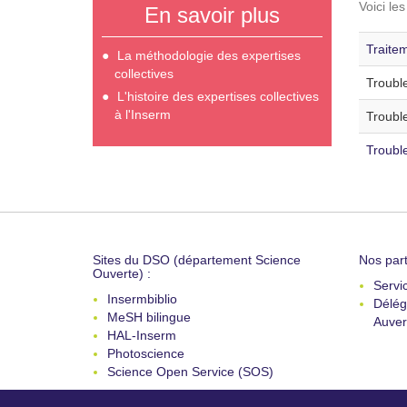
Voici le
En savoir plus
Traite
La méthodologie des expertises
collectives
Trouble
L'histoire des expertises collectives
à l'Inserm
Trouble
Troubl
Sites du DSO (département Science
Nos part
Ouverte) :
Servi
Insermbiblio
Délég
MeSH bilingue
Auver
HAL-Inserm
Photoscience
Science Open Service (SOS)