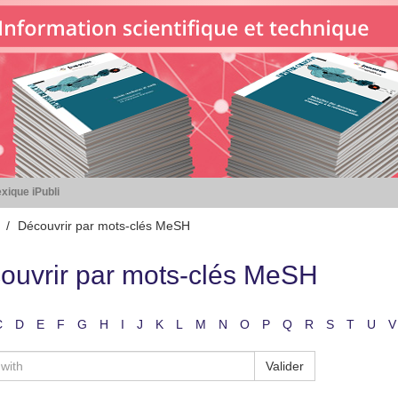
xique iPubli
Découvrir par mots-clés MeSH
ouvrir par mots-clés MeSH
C
D
E
F
G
H
I
J
K
L
M
N
O
P
Q
R
S
T
U
V
Valider