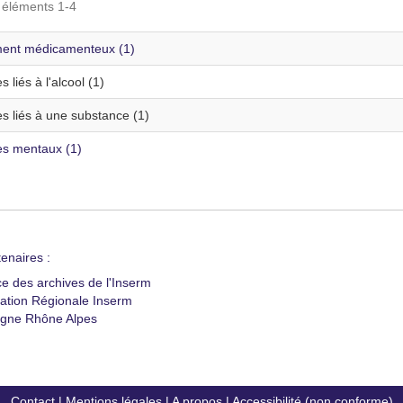
s éléments 1-4
ment médicamenteux (1)
s liés à l'alcool (1)
s liés à une substance (1)
es mentaux (1)
enaires :
ce des archives de l'Inserm
ation Régionale Inserm
gne Rhône Alpes
Contact
|
Mentions légales
|
A propos
|
Accessibilité (non conforme)