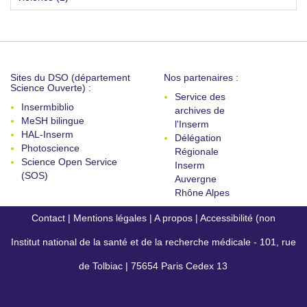
Sites du DSO (département
Nos partenaires :
Science Ouverte) :
Service des
Insermbiblio
archives de
MeSH bilingue
l'Inserm
HAL-Inserm
Délégation
Photoscience
Régionale
Science Open Service
Inserm
(SOS)
Auvergne
Rhône Alpes
Contact
|
Mentions légales
|
A propos
|
Accessibilité (non
Institut national de la santé et de la recherche médicale - 101, rue
conforme)
de Tolbiac | 75654 Paris Cedex 13