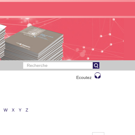
Ecoutez
W
X
Y
Z