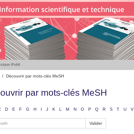
xique iPubli
Découvrir par mots-clés MeSH
ouvrir par mots-clés MeSH
C
D
E
F
G
H
I
J
K
L
M
N
O
P
Q
R
S
T
U
V
Valider