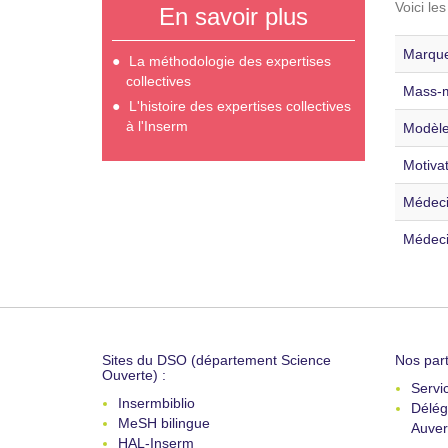
Voici le
En savoir plus
Marque
La méthodologie des expertises
collectives
Mass-m
L'histoire des expertises collectives
à l'Inserm
Modèle
Motivat
Médecin
Médeci
Sites du DSO (département Science
Nos part
Ouverte) :
Servi
Insermbiblio
Délég
MeSH bilingue
Auver
HAL-Inserm