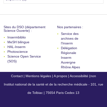
Sites du DSO (département
Nos partenaires :
Science Ouverte) :
Service des
Insermbiblio
archives de
MeSH bilingue
l'Inserm
HAL-Inserm
Délégation
Photoscience
Régionale
Science Open Service
Inserm
(SOS)
Auvergne
Rhône Alpes
Contact
|
Mentions légales
|
A propos
|
Accessibilité (non
Institut national de la santé et de la recherche médicale - 101, rue
conforme)
de Tolbiac | 75654 Paris Cedex 13