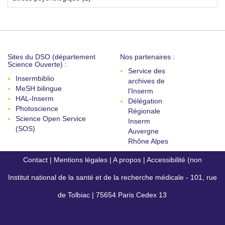
Sites du DSO (département
Nos partenaires :
Science Ouverte) :
Service des
Insermbiblio
archives de
MeSH bilingue
l'Inserm
HAL-Inserm
Délégation
Photoscience
Régionale
Science Open Service
Inserm
(SOS)
Auvergne
Rhône Alpes
Contact
|
Mentions légales
|
A propos
|
Accessibilité (non
Institut national de la santé et de la recherche médicale - 101, rue
conforme)
de Tolbiac | 75654 Paris Cedex 13