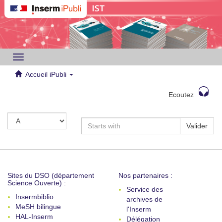
Toggle
navigation
Accueil iPubli
Ecoutez
Valider
Sites du DSO (département
Nos partenaires :
Science Ouverte) :
Service des
Insermbiblio
archives de
MeSH bilingue
l'Inserm
HAL-Inserm
Délégation