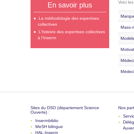
Voici le
En savoir plus
Marque
La méthodologie des expertises
collectives
Mass-m
L'histoire des expertises collectives
à l'Inserm
Modèle
Motivat
Médecin
Médeci
Sites du DSO (département Science
Nos part
Ouverte) :
Servi
Insermbiblio
Délég
MeSH bilingue
Auver
HAL-Inserm