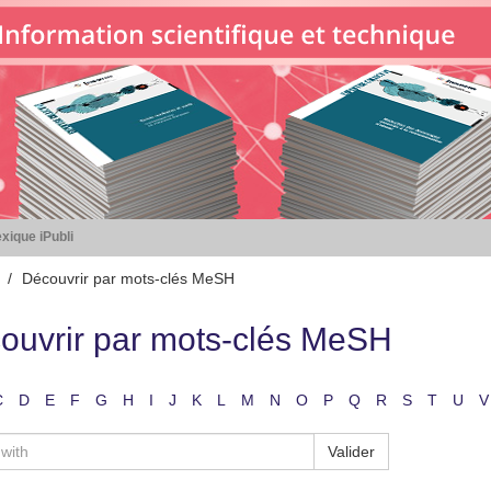
xique iPubli
Découvrir par mots-clés MeSH
ouvrir par mots-clés MeSH
C
D
E
F
G
H
I
J
K
L
M
N
O
P
Q
R
S
T
U
V
Valider