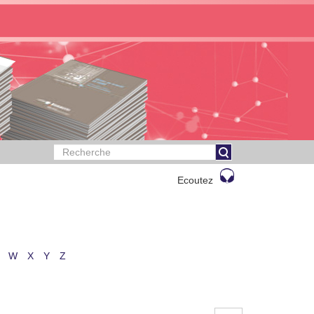
Ecoutez
W
X
Y
Z