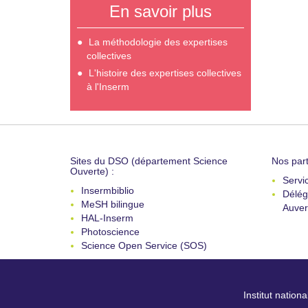
En savoir plus
La méthodologie des expertises
collectives
L'histoire des expertises collectives
à l'Inserm
Sites du DSO (département Science
Nos part
Ouverte) :
Servi
Insermbiblio
Délég
MeSH bilingue
Auver
HAL-Inserm
Photoscience
Science Open Service (SOS)
Institut nation