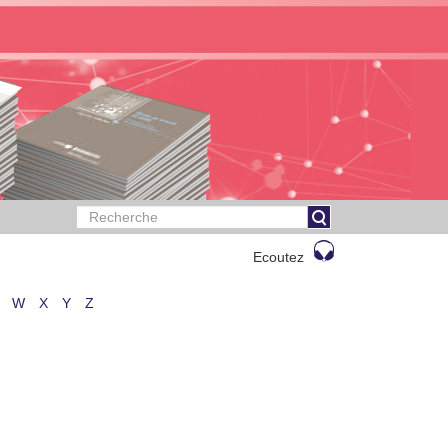
Ecoutez
W
X
Y
Z