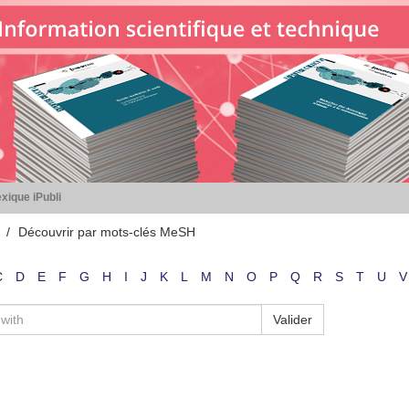
xique iPubli
Découvrir par mots-clés MeSH
C
D
E
F
G
H
I
J
K
L
M
N
O
P
Q
R
S
T
U
V
Valider