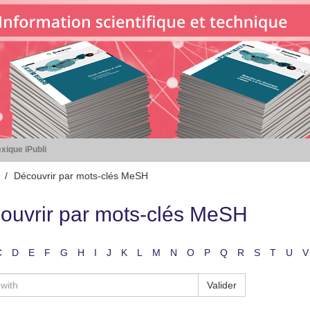
xique iPubli
Découvrir par mots-clés MeSH
ouvrir par mots-clés MeSH
C
D
E
F
G
H
I
J
K
L
M
N
O
P
Q
R
S
T
U
V
Valider