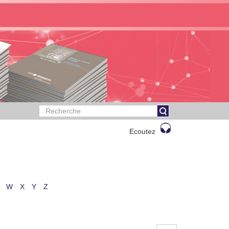
Ecoutez
W
X
Y
Z