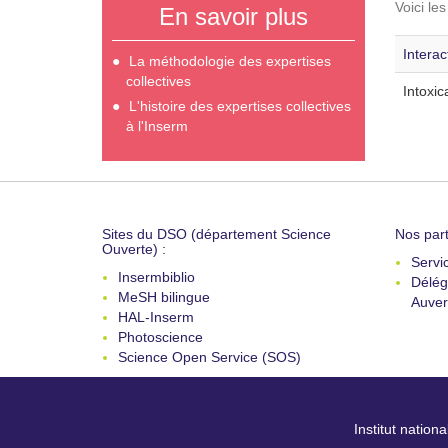
Voici le
En savoir plus
Intera
La méthodologie des expertises
collectives
Intoxic
L'histoire des expertises collectives
à l'Inserm
Sites du DSO (département Science
Nos part
Ouverte) :
Servi
Insermbiblio
Délég
MeSH bilingue
Auver
HAL-Inserm
Photoscience
Science Open Service (SOS)
Institut nation