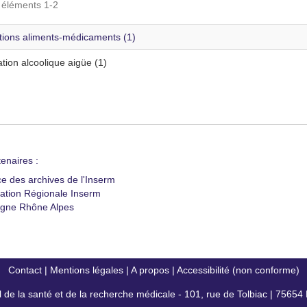
s éléments 1-2
ctions aliments-médicaments (1)
ation alcoolique aigüe (1)
enaires :
ce des archives de l'Inserm
ation Régionale Inserm
gne Rhône Alpes
Contact
|
Mentions légales
|
A propos
|
Accessibilité (non conforme)
al de la santé et de la recherche médicale - 101, rue de Tolbiac | 7565