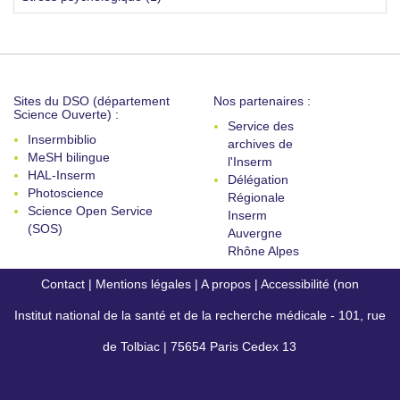
Sites du DSO (département
Nos partenaires :
Science Ouverte) :
Service des
Insermbiblio
archives de
MeSH bilingue
l'Inserm
HAL-Inserm
Délégation
Photoscience
Régionale
Science Open Service
Inserm
(SOS)
Auvergne
Rhône Alpes
Contact
|
Mentions légales
|
A propos
|
Accessibilité (non
Institut national de la santé et de la recherche médicale - 101, rue
conforme)
de Tolbiac | 75654 Paris Cedex 13