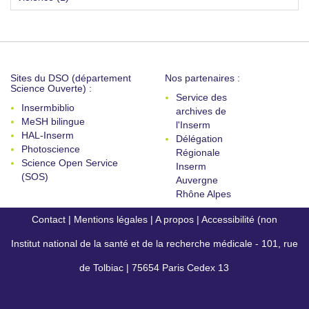
Sites du DSO (département
Nos partenaires :
Science Ouverte) :
Service des
Insermbiblio
archives de
MeSH bilingue
l'Inserm
HAL-Inserm
Délégation
Photoscience
Régionale
Science Open Service
Inserm
(SOS)
Auvergne
Rhône Alpes
Contact
|
Mentions légales
|
A propos
|
Accessibilité (non
Institut national de la santé et de la recherche médicale - 101, rue
conforme)
de Tolbiac | 75654 Paris Cedex 13