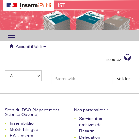
Toggle
navigation
Accueil iPubli
Ecoutez
Valider
Sites du DSO (département
Nos partenaires :
Science Ouverte) :
Service des
Insermbiblio
archives de
MeSH bilingue
l'Inserm
HAL-Inserm
Délégation