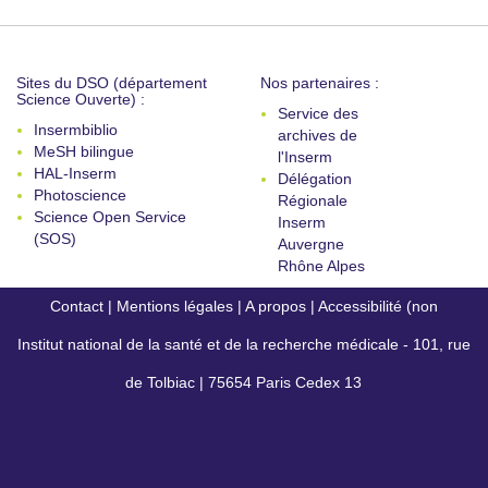
Sites du DSO (département
Nos partenaires :
Science Ouverte) :
Service des
Insermbiblio
archives de
MeSH bilingue
l'Inserm
HAL-Inserm
Délégation
Photoscience
Régionale
Science Open Service
Inserm
(SOS)
Auvergne
Rhône Alpes
Contact
|
Mentions légales
|
A propos
|
Accessibilité (non
Institut national de la santé et de la recherche médicale - 101, rue
conforme)
de Tolbiac | 75654 Paris Cedex 13