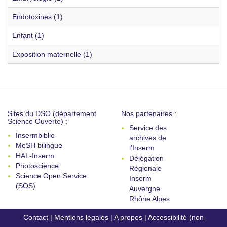
Endotoxines (1)
Enfant (1)
Exposition maternelle (1)
Sites du DSO (département
Nos partenaires :
Science Ouverte) :
Service des
Insermbiblio
archives de
MeSH bilingue
l'Inserm
HAL-Inserm
Délégation
Photoscience
Régionale
Science Open Service
Inserm
(SOS)
Auvergne
Rhône Alpes
Contact
|
Mentions légales
|
A propos
|
Accessibilité (non