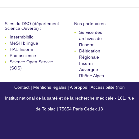
Sites du DSO (département
Nos partenaires :
Science Ouverte) :
Service des
Insermbiblio
archives de
MeSH bilingue
l'Inserm
HAL-Inserm
Délégation
Photoscience
Régionale
Science Open Service
Inserm
(SOS)
Auvergne
Rhône Alpes
Contact
|
Mentions légales
|
A propos
|
Accessibilité (non
Institut national de la santé et de la recherche médicale - 101, rue
conforme)
de Tolbiac | 75654 Paris Cedex 13