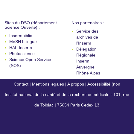
Sites du DSO (département
Nos partenaires :
Science Ouverte) :
Service des
Insermbiblio
archives de
MeSH bilingue
l'Inserm
HAL-Inserm
Délégation
Photoscience
Régionale
Science Open Service
Inserm
(SOS)
Auvergne
Rhône Alpes
Contact
|
Mentions légales
|
A propos
|
Accessibilité (non
Institut national de la santé et de la recherche médicale - 101, rue
conforme)
de Tolbiac | 75654 Paris Cedex 13