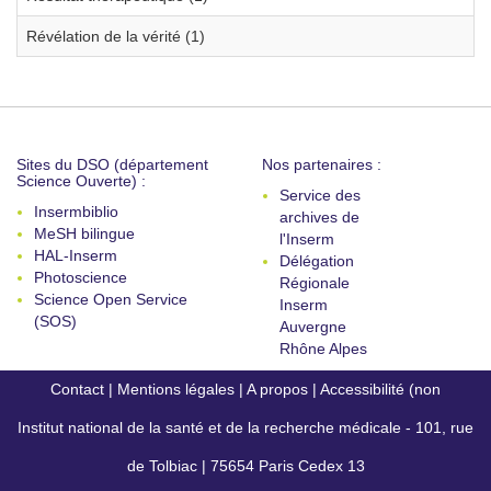
Révélation de la vérité (1)
Sites du DSO (département
Nos partenaires :
Science Ouverte) :
Service des
Insermbiblio
archives de
MeSH bilingue
l'Inserm
HAL-Inserm
Délégation
Photoscience
Régionale
Science Open Service
Inserm
(SOS)
Auvergne
Rhône Alpes
Contact
|
Mentions légales
|
A propos
|
Accessibilité (non
Institut national de la santé et de la recherche médicale - 101, rue
conforme)
de Tolbiac | 75654 Paris Cedex 13