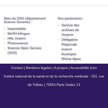
Sites du DSO (département
Nos partenaires :
Science Ouverte) :
Service des
Insermbiblio
archives de
MeSH bilingue
l'Inserm
HAL-Inserm
Délégation
Photoscience
Régionale
Science Open Service
Inserm
(SOS)
Auvergne
Rhône Alpes
Contact
|
Mentions légales
|
A propos
|
Accessibilité (non
Institut national de la santé et de la recherche médicale - 101, rue
conforme)
de Tolbiac | 75654 Paris Cedex 13