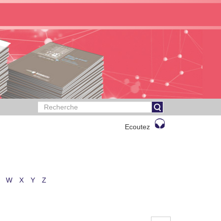
Ecoutez
W
X
Y
Z