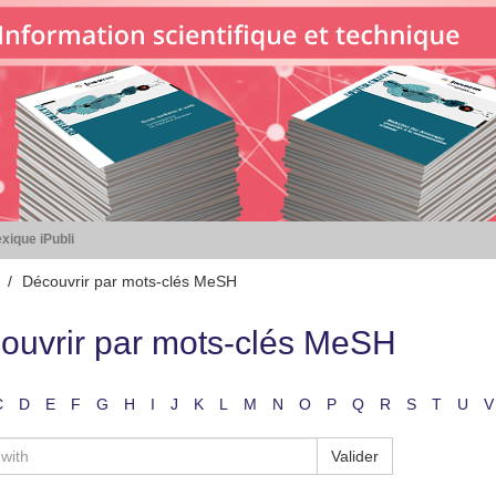
xique iPubli
Découvrir par mots-clés MeSH
ouvrir par mots-clés MeSH
C
D
E
F
G
H
I
J
K
L
M
N
O
P
Q
R
S
T
U
V
Valider