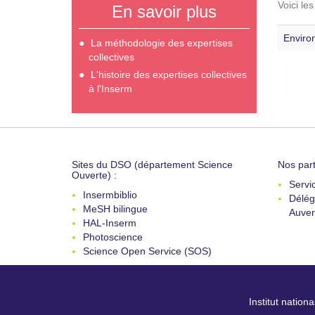
Voici le
En savoir plus
Enviro
La méthodologie des expertises
collectives
L'histoire des expertises collectives
à l'Inserm
Sites du DSO (département Science
Nos part
Ouverte) :
Servi
Insermbiblio
Délég
MeSH bilingue
Auver
HAL-Inserm
Photoscience
Science Open Service (SOS)
Institut nation