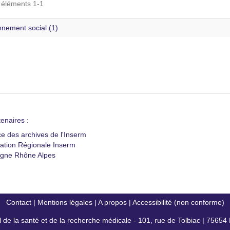
s éléments 1-1
nnement social (1)
enaires :
ce des archives de l'Inserm
ation Régionale Inserm
gne Rhône Alpes
Contact
|
Mentions légales
|
A propos
|
Accessibilité (non conforme)
al de la santé et de la recherche médicale - 101, rue de Tolbiac | 7565