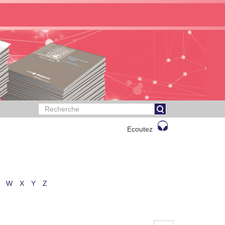
Ecoutez
W
X
Y
Z