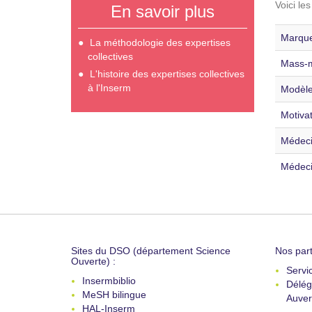
Voici le
En savoir plus
Marque
La méthodologie des expertises
collectives
Mass-m
L'histoire des expertises collectives
à l'Inserm
Modèle
Motivat
Médecin
Médeci
Sites du DSO (département Science
Nos part
Ouverte) :
Servi
Insermbiblio
Délég
MeSH bilingue
Auver
HAL-Inserm