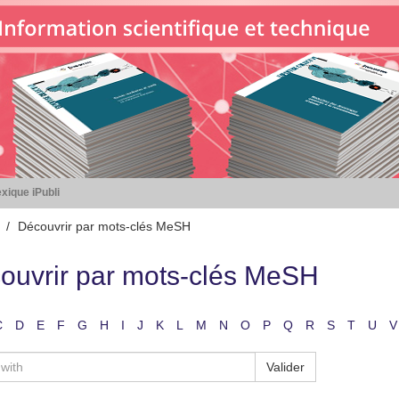
xique iPubli
Découvrir par mots-clés MeSH
ouvrir par mots-clés MeSH
C
D
E
F
G
H
I
J
K
L
M
N
O
P
Q
R
S
T
U
V
Valider