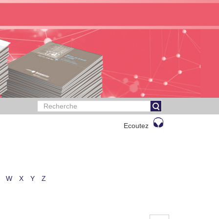
Ecoutez
W
X
Y
Z