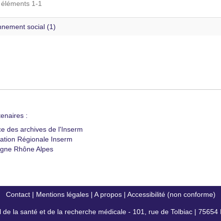
s éléments 1-1
nnement social (1)
enaires :
ce des archives de l'Inserm
ation Régionale Inserm
gne Rhône Alpes
Contact
|
Mentions légales
|
A propos
|
Accessibilité (non conforme)
al de la santé et de la recherche médicale - 101, rue de Tolbiac | 7565