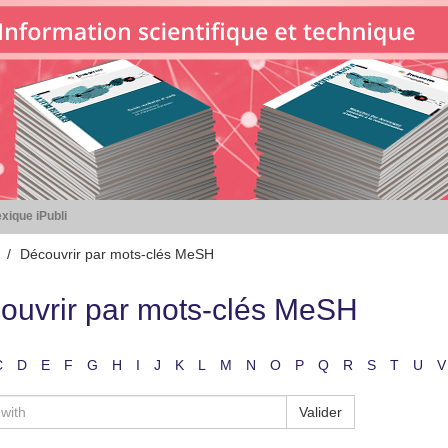
xique iPubli
Découvrir par mots-clés MeSH
ouvrir par mots-clés MeSH
C
D
E
F
G
H
I
J
K
L
M
N
O
P
Q
R
S
T
U
V
Valider