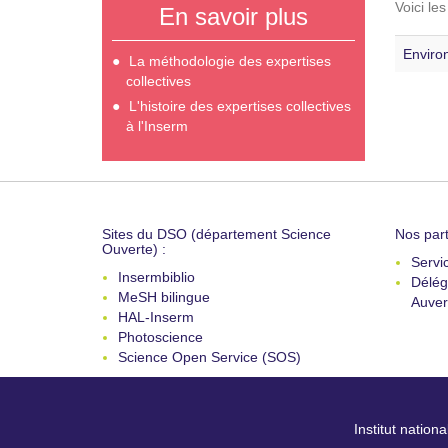
Voici le
En savoir plus
Enviro
La méthodologie des expertises
collectives
L'histoire des expertises collectives
à l'Inserm
Sites du DSO (département Science
Nos part
Ouverte) :
Servi
Insermbiblio
Délég
MeSH bilingue
Auver
HAL-Inserm
Photoscience
Science Open Service (SOS)
Institut nation