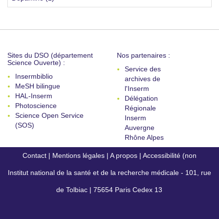
Sites du DSO (département
Nos partenaires :
Science Ouverte) :
Service des
Insermbiblio
archives de
MeSH bilingue
l'Inserm
HAL-Inserm
Délégation
Photoscience
Régionale
Science Open Service
Inserm
(SOS)
Auvergne
Rhône Alpes
Contact
|
Mentions légales
|
A propos
|
Accessibilité (non
Institut national de la santé et de la recherche médicale - 101, rue
conforme)
de Tolbiac | 75654 Paris Cedex 13