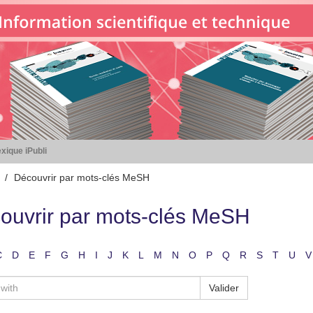
xique iPubli
Découvrir par mots-clés MeSH
ouvrir par mots-clés MeSH
C
D
E
F
G
H
I
J
K
L
M
N
O
P
Q
R
S
T
U
V
Valider