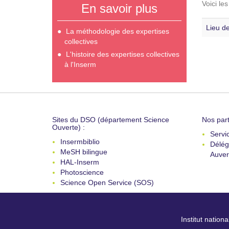
Voici le
En savoir plus
Lieu de
La méthodologie des expertises
collectives
L'histoire des expertises collectives
à l'Inserm
Sites du DSO (département Science
Nos part
Ouverte) :
Servi
Insermbiblio
Délég
MeSH bilingue
Auver
HAL-Inserm
Photoscience
Science Open Service (SOS)
Institut nation