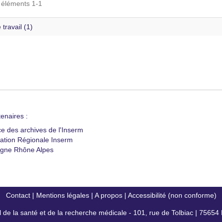
s éléments 1-1
 travail (1)
enaires :
ce des archives de l'Inserm
ation Régionale Inserm
gne Rhône Alpes
Contact
|
Mentions légales
|
A propos
|
Accessibilité (non conforme)
al de la santé et de la recherche médicale - 101, rue de Tolbiac | 7565