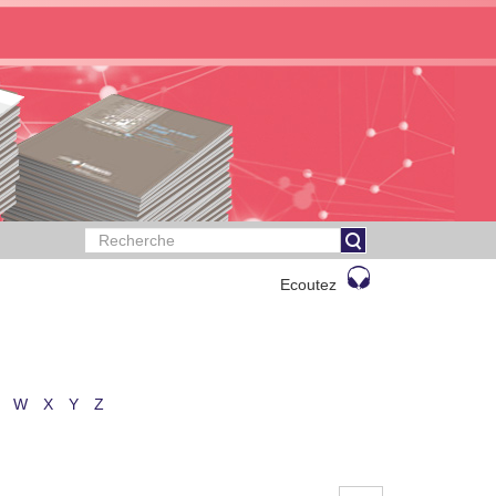
Ecoutez
W
X
Y
Z