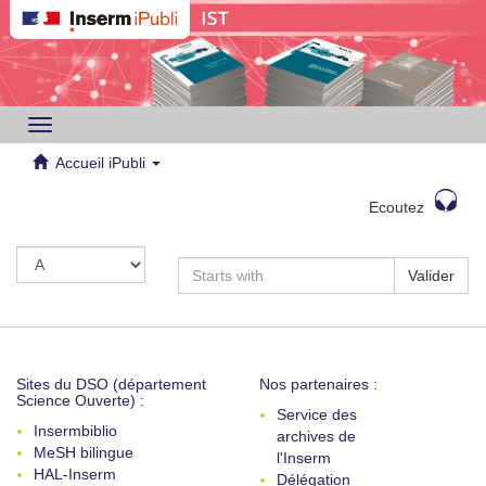
Toggle
navigation
Accueil iPubli
Ecoutez
Valider
Sites du DSO (département
Nos partenaires :
Science Ouverte) :
Service des
Insermbiblio
archives de
MeSH bilingue
l'Inserm
HAL-Inserm
Délégation