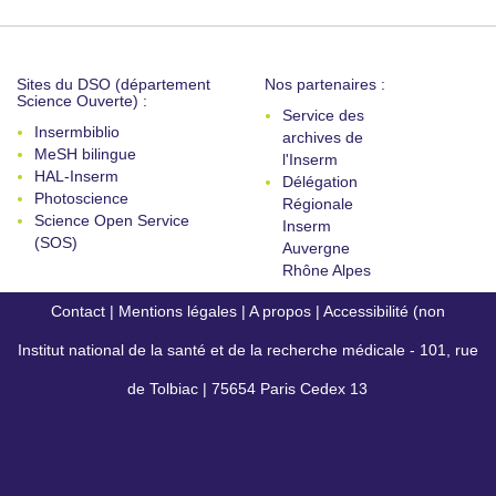
Sites du DSO (département
Nos partenaires :
Science Ouverte) :
Service des
Insermbiblio
archives de
MeSH bilingue
l'Inserm
HAL-Inserm
Délégation
Photoscience
Régionale
Science Open Service
Inserm
(SOS)
Auvergne
Rhône Alpes
Contact
|
Mentions légales
|
A propos
|
Accessibilité (non
Institut national de la santé et de la recherche médicale - 101, rue
conforme)
de Tolbiac | 75654 Paris Cedex 13