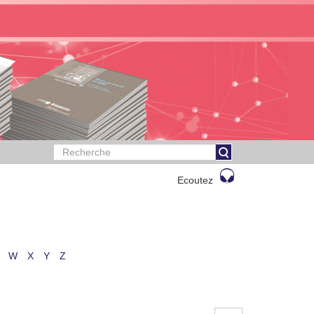
Ecoutez
W
X
Y
Z