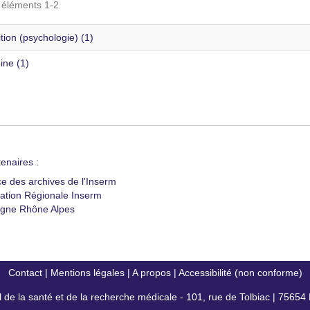
s éléments 1-2
tion (psychologie) (1)
ne (1)
enaires :
ce des archives de l'Inserm
ation Régionale Inserm
gne Rhône Alpes
Contact
|
Mentions légales
|
A propos
|
Accessibilité (non conforme)
al de la santé et de la recherche médicale - 101, rue de Tolbiac | 7565