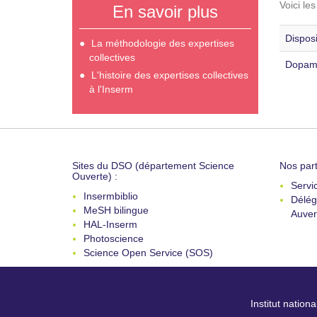
Voici le
En savoir plus
Disposi
La méthodologie des expertises
collectives
Dopami
L'histoire des expertises collectives
à l'Inserm
Sites du DSO (département Science
Nos part
Ouverte) :
Servi
Insermbiblio
Délég
MeSH bilingue
Auver
HAL-Inserm
Photoscience
Science Open Service (SOS)
Institut nation