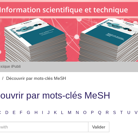
xique iPubli
Découvrir par mots-clés MeSH
ouvrir par mots-clés MeSH
C
D
E
F
G
H
I
J
K
L
M
N
O
P
Q
R
S
T
U
V
Valider