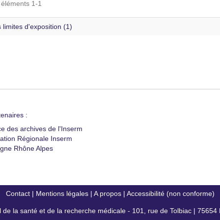
s éléments 1-1
 limites d'exposition (1)
enaires :
ce des archives de l'Inserm
ation Régionale Inserm
gne Rhône Alpes
Contact
|
Mentions légales
|
A propos
|
Accessibilité (non conforme)
al de la santé et de la recherche médicale - 101, rue de Tolbiac | 7565