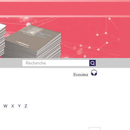
Ecoutez
W
X
Y
Z