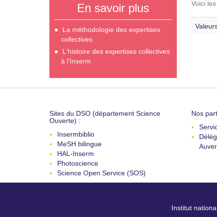
Voici le
En savoir plus
Valeurs
La méthodologie des expertises
collectives
L'histoire des expertises collectives
à l'Inserm
Sites du DSO (département Science
Nos part
Ouverte) :
Servi
Insermbiblio
Délég
MeSH bilingue
Auver
HAL-Inserm
Photoscience
Science Open Service (SOS)
Institut nation