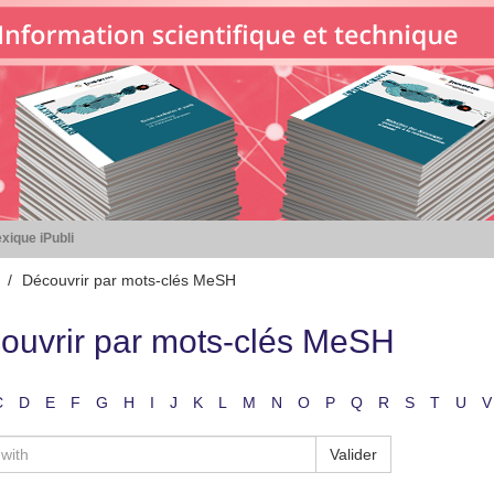
xique iPubli
Découvrir par mots-clés MeSH
ouvrir par mots-clés MeSH
C
D
E
F
G
H
I
J
K
L
M
N
O
P
Q
R
S
T
U
V
Valider