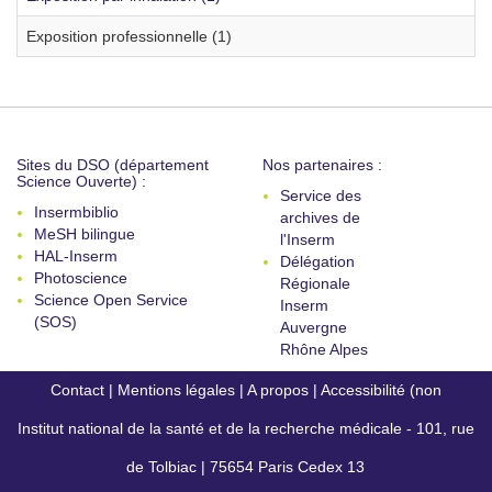
Exposition professionnelle (1)
Sites du DSO (département
Nos partenaires :
Science Ouverte) :
Service des
Insermbiblio
archives de
MeSH bilingue
l'Inserm
HAL-Inserm
Délégation
Photoscience
Régionale
Science Open Service
Inserm
(SOS)
Auvergne
Rhône Alpes
Contact
|
Mentions légales
|
A propos
|
Accessibilité (non
Institut national de la santé et de la recherche médicale - 101, rue
conforme)
de Tolbiac | 75654 Paris Cedex 13