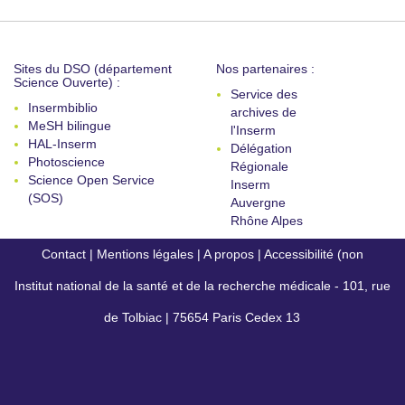
Sites du DSO (département
Nos partenaires :
Science Ouverte) :
Service des
Insermbiblio
archives de
MeSH bilingue
l'Inserm
HAL-Inserm
Délégation
Photoscience
Régionale
Science Open Service
Inserm
(SOS)
Auvergne
Rhône Alpes
Contact
|
Mentions légales
|
A propos
|
Accessibilité (non
Institut national de la santé et de la recherche médicale - 101, rue
conforme)
de Tolbiac | 75654 Paris Cedex 13