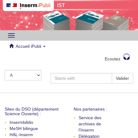
Toggle
navigation
Accueil iPubli
Ecoutez
Valider
Sites du DSO (département
Nos partenaires :
Science Ouverte) :
Service des
Insermbiblio
archives de
MeSH bilingue
l'Inserm
HAL-Inserm
Délégation