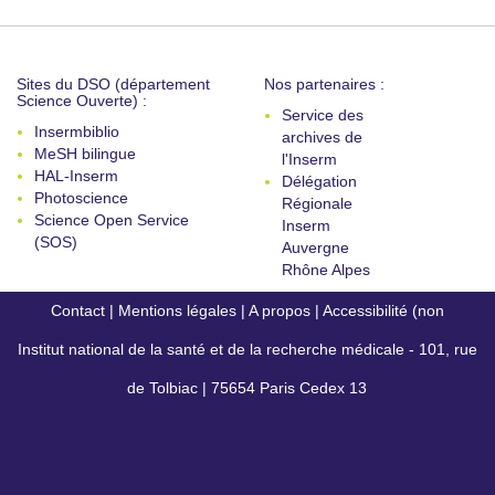
Sites du DSO (département
Nos partenaires :
Science Ouverte) :
Service des
Insermbiblio
archives de
MeSH bilingue
l'Inserm
HAL-Inserm
Délégation
Photoscience
Régionale
Science Open Service
Inserm
(SOS)
Auvergne
Rhône Alpes
Contact
|
Mentions légales
|
A propos
|
Accessibilité (non
Institut national de la santé et de la recherche médicale - 101, rue
conforme)
de Tolbiac | 75654 Paris Cedex 13