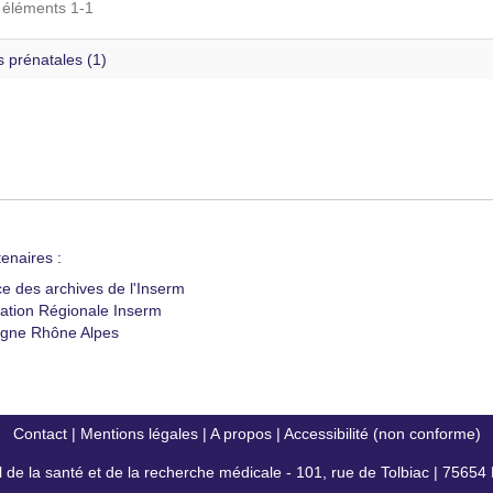
s éléments 1-1
 prénatales (1)
enaires :
ce des archives de l'Inserm
ation Régionale Inserm
gne Rhône Alpes
Contact
|
Mentions légales
|
A propos
|
Accessibilité (non conforme)
al de la santé et de la recherche médicale - 101, rue de Tolbiac | 7565