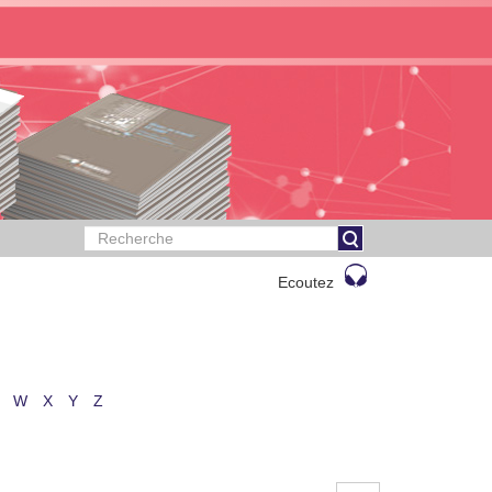
Ecoutez
W
X
Y
Z