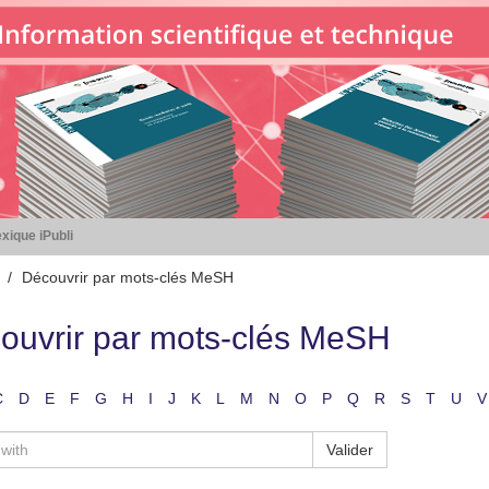
xique iPubli
Découvrir par mots-clés MeSH
ouvrir par mots-clés MeSH
C
D
E
F
G
H
I
J
K
L
M
N
O
P
Q
R
S
T
U
V
Valider