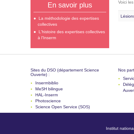
Voici le
En savoir plus
Lésions
La méthodologie des expertises
collectives
L'histoire des expertises collectives
à l'Inserm
Sites du DSO (département Science
Nos part
Ouverte) :
Servi
Insermbiblio
Délég
MeSH bilingue
Auver
HAL-Inserm
Photoscience
Science Open Service (SOS)
Institut nation