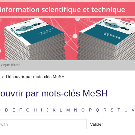
xique iPubli
Découvrir par mots-clés MeSH
ouvrir par mots-clés MeSH
C
D
E
F
G
H
I
J
K
L
M
N
O
P
Q
R
S
T
U
V
Valider