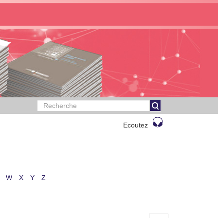
Ecoutez
W
X
Y
Z