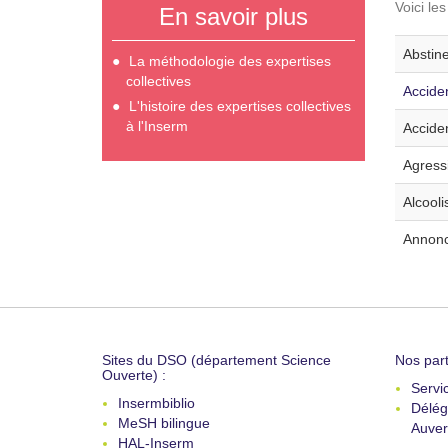
Voici le
En savoir plus
Abstine
La méthodologie des expertises
collectives
Acciden
L'histoire des expertises collectives
à l'Inserm
Acciden
Agressi
Alcooli
Annonce
Sites du DSO (département Science
Nos part
Ouverte) :
Servi
Insermbiblio
Délég
MeSH bilingue
Auver
HAL-Inserm