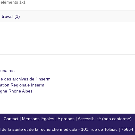
s éléments 1-1
 travail (1)
enaires :
ce des archives de l'Inserm
ation Régionale Inserm
gne Rhône Alpes
Contact
|
Mentions légales
|
A propos
|
Accessibilité (non conforme)
al de la santé et de la recherche médicale - 101, rue de Tolbiac | 7565