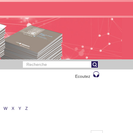
Ecoutez
W
X
Y
Z