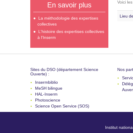
Voici le
En savoir plus
Lieu de
La méthodologie des expertises
collectives
L'histoire des expertises collectives
à l'Inserm
Sites du DSO (département Science
Nos part
Ouverte) :
Servi
Insermbiblio
Délég
MeSH bilingue
Auver
HAL-Inserm
Photoscience
Science Open Service (SOS)
Institut nation