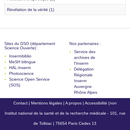
Révélation de la vérité (1)
Sites du DSO (département
Nos partenaires :
Science Ouverte) :
Service des
Insermbiblio
archives de
MeSH bilingue
l'Inserm
HAL-Inserm
Délégation
Photoscience
Régionale
Science Open Service
Inserm
(SOS)
Auvergne
Rhône Alpes
Contact
|
Mentions légales
|
A propos
|
Accessibilité (non
Institut national de la santé et de la recherche médicale - 101, rue
conforme)
de Tolbiac | 75654 Paris Cedex 13