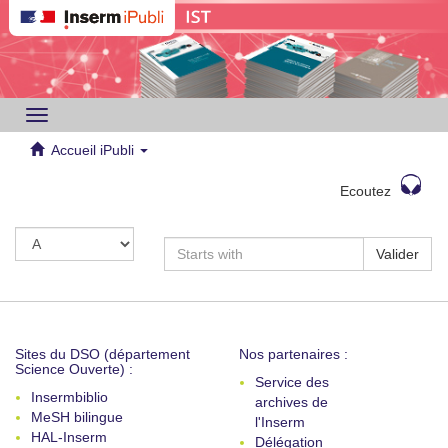
Toggle
navigation
Accueil iPubli
Ecoutez
Valider
Sites du DSO (département
Nos partenaires :
Science Ouverte) :
Service des
Insermbiblio
archives de
MeSH bilingue
l'Inserm
HAL-Inserm
Délégation