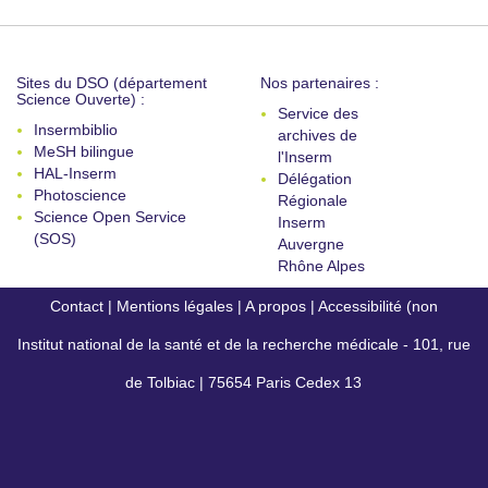
Sites du DSO (département
Nos partenaires :
Science Ouverte) :
Service des
Insermbiblio
archives de
MeSH bilingue
l'Inserm
HAL-Inserm
Délégation
Photoscience
Régionale
Science Open Service
Inserm
(SOS)
Auvergne
Rhône Alpes
Contact
|
Mentions légales
|
A propos
|
Accessibilité (non
Institut national de la santé et de la recherche médicale - 101, rue
conforme)
de Tolbiac | 75654 Paris Cedex 13