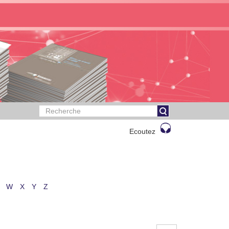
Ecoutez
W
X
Y
Z