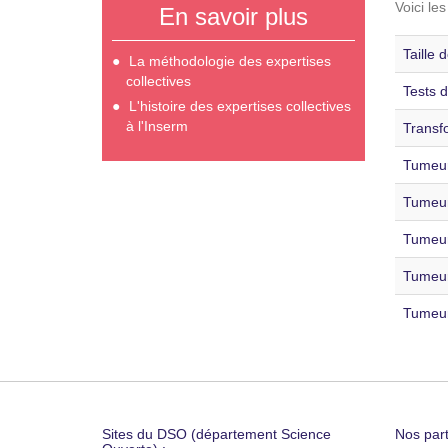
Voici le
En savoir plus
Taille 
La méthodologie des expertises
collectives
Tests d
L'histoire des expertises collectives
à l'Inserm
Transfo
Tumeurs
Tumeurs
Tumeurs
Tumeur
Tumeur
Sites du DSO (département Science
Nos part