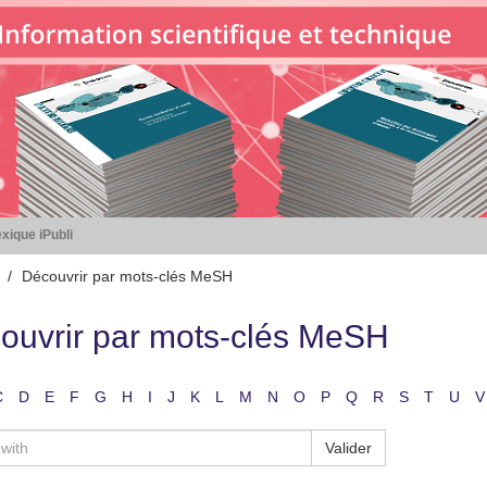
xique iPubli
Découvrir par mots-clés MeSH
ouvrir par mots-clés MeSH
C
D
E
F
G
H
I
J
K
L
M
N
O
P
Q
R
S
T
U
V
Valider