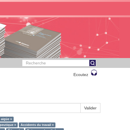
Ecoutez
Valider
 aigüe ×
apeutique ×
Accidents du travail ×