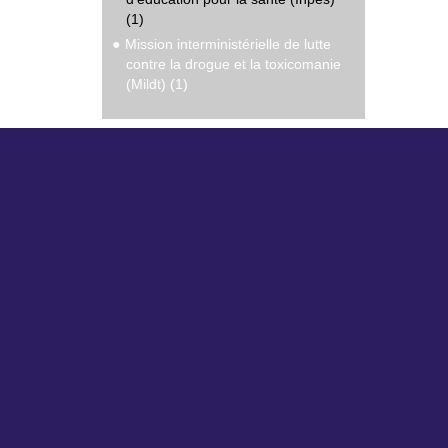
(1)
Mission interministérielle de lutte
contre la drogue et la toxicomanie
(Mildt) (1)
En savoir plus
La méthodologie des expertises
collectives
L'histoire des expertises collectives
à l'Inserm
Sites du DSO (département Science
Nos part
Ouverte) :
Servi
Insermbiblio
Délég