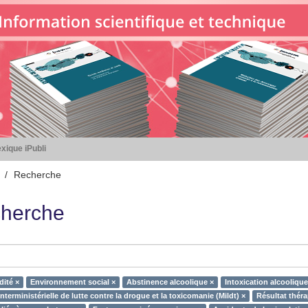
xique iPubli
Recherche
herche
ité ×
Environnement social ×
Abstinence alcoolique ×
Intoxication alcoolique
nterministérielle de lutte contre la drogue et la toxicomanie (Mildt) ×
Résultat thér