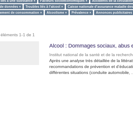
 liés à une substance ×
Facteurs socioéconomiques ×
Accidents de la circulatio
 de données ×
Troubles liés à l'alcool ×
Caisse nationale d'assurance maladie des 
ement de consommation ×
Alcoolisme ×
Prévalence ×
Annonces publicitaires
s éléments 1-1 de 1
Alcool : Dommages sociaux, abus 
Institut national de la santé et de la recher
Après une analyse très détaillée de la littér
recommandations de prévention et d’éducatio
différentes situations (conduite automobile, ..