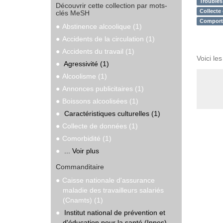
Troubles
Découvrir cette collection par mots-
Collecte
clés MeSH
Comport
Abstinence alcoolique (1)
Accidents de la circulation (1)
Accidents du travail (1)
Voici le
Agressivité (1)
Alcoolisme (1)
Annonces publicitaires (1)
Boissons alcoolisées (1)
Caractéristiques culturelles (1)
Collecte de données (1)
Comorbidité (1)
... Voir plus
Commanditaire
Caisse nationale d'assurance
maladie des travailleurs salariés
(Cnamts) (1)
Institut national de prévention et
d'éducation pour la santé (Inpes)