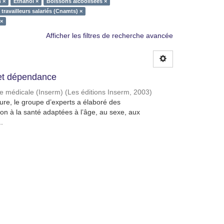
n ×
Éthanol ×
Boissons alcoolisées ×
travailleurs salariés (Cnamts) ×
 ×
Afficher les filtres de recherche avancée
et dépendance
che médicale (Inserm)
(
Les éditions Inserm
,
2003
)
ature, le groupe d’experts a élaboré des
n à la santé adaptées à l’âge, au sexe, aux
.