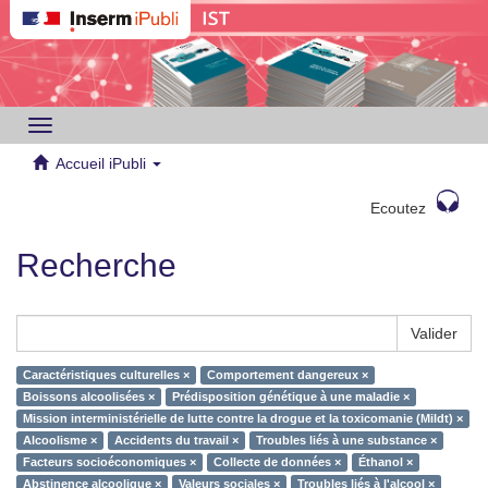
Toggle
navigation
Accueil iPubli
Ecoutez
Recherche
Valider
Caractéristiques culturelles ×
Comportement dangereux ×
Boissons alcoolisées ×
Prédisposition génétique à une maladie ×
Mission interministérielle de lutte contre la drogue et la toxicomanie (Mildt) ×
Alcoolisme ×
Accidents du travail ×
Troubles liés à une substance ×
Facteurs socioéconomiques ×
Collecte de données ×
Éthanol ×
Abstinence alcoolique ×
Valeurs sociales ×
Troubles liés à l'alcool ×