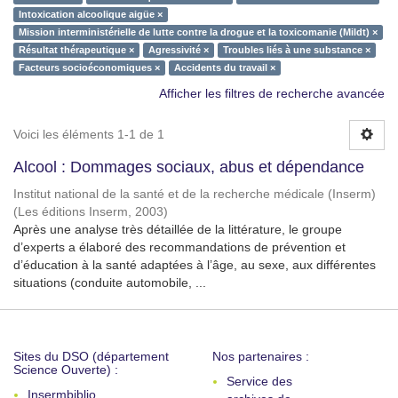
Intoxication alcoolique aigüe ×
Mission interministérielle de lutte contre la drogue et la toxicomanie (Mildt) ×
Résultat thérapeutique ×
Agressivité ×
Troubles liés à une substance ×
Facteurs socioéconomiques ×
Accidents du travail ×
Afficher les filtres de recherche avancée
Voici les éléments 1-1 de 1
Alcool : Dommages sociaux, abus et dépendance
Institut national de la santé et de la recherche médicale (Inserm)
(
Les éditions Inserm
,
2003
)
Après une analyse très détaillée de la littérature, le groupe
d’experts a élaboré des recommandations de prévention et
d’éducation à la santé adaptées à l’âge, au sexe, aux différentes
situations (conduite automobile, ...
Sites du DSO (département
Nos partenaires :
Science Ouverte) :
Service des
Insermbiblio