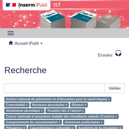
Toggle
navigation
Accueil iPubli
Ecoutez
Recherche
Valider
Institut national de prévention et d'éducation pour la santé (Inpes) ×
Comorbidité ×
Boissons alcoolisées ×
Éthanol ×
Abstinence alcoolique ×
Troubles liés à l'alcool ×
Caisse nationale d'assurance maladie des travailleurs salariés (Cnamts) ×
Comportement de consommation ×
Annonces publicitaires ×
Prévalence ×
Caractéristiques culturelles ×
Accidents de la circulation ×