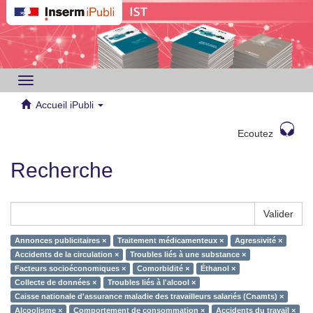
Toggle
navigation
Accueil iPubli
Ecoutez
Recherche
Valider
Annonces publicitaires ×
Traitement médicamenteux ×
Agressivité ×
Accidents de la circulation ×
Troubles liés à une substance ×
Facteurs socioéconomiques ×
Comorbidité ×
Éthanol ×
Collecte de données ×
Troubles liés à l'alcool ×
Caisse nationale d'assurance maladie des travailleurs salariés (Cnamts) ×
Alcoolisme ×
Comportement de consommation ×
Accidents du travail ×