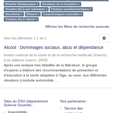
Résultat thérapeutique ×
Accidents de la circulation ×
Troubles liés à une substance ×
Facteurs socioéconomiques ×
Alcoolisme ×
Éthanol ×
Caractéristiques culturelles ×
Troubles liés à l'alcool ×
Afficher les filtres de recherche avancée
Voici les éléments 1-1 de 1
Alcool : Dommages sociaux, abus et dépendance
Institut national de la santé et de la recherche médicale (Inserm)
(
Les éditions Inserm
,
2003
)
Après une analyse très détaillée de la littérature, le groupe
d’experts a élaboré des recommandations de prévention et
d’éducation à la santé adaptées à l’âge, au sexe, aux différentes
situations (conduite automobile, ...
Sites du DSO (département
Nos partenaires :
Science Ouverte) :
Service des
Insermbiblio