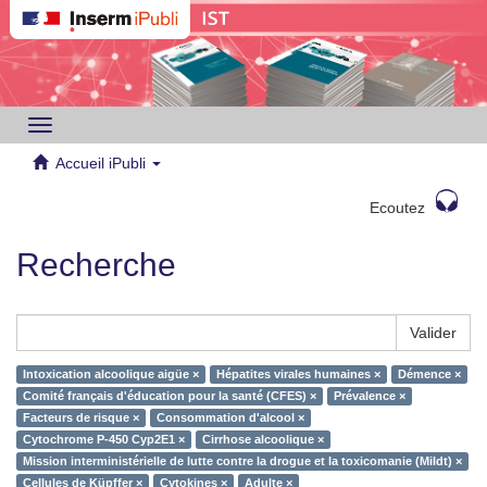
Toggle
navigation
Accueil iPubli
Ecoutez
Recherche
Valider
Intoxication alcoolique aigüe ×
Hépatites virales humaines ×
Démence ×
Comité français d'éducation pour la santé (CFES) ×
Prévalence ×
Facteurs de risque ×
Consommation d'alcool ×
Cytochrome P-450 Cyp2E1 ×
Cirrhose alcoolique ×
Mission interministérielle de lutte contre la drogue et la toxicomanie (Mildt) ×
Cellules de Küpffer ×
Cytokines ×
Adulte ×