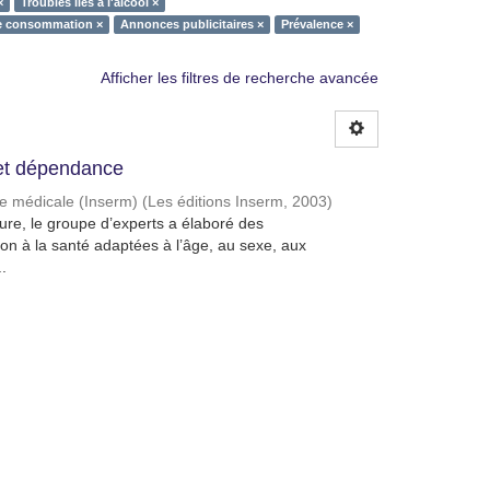
×
Troubles liés à l'alcool ×
 consommation ×
Annonces publicitaires ×
Prévalence ×
Afficher les filtres de recherche avancée
et dépendance
che médicale (Inserm)
(
Les éditions Inserm
,
2003
)
ature, le groupe d’experts a élaboré des
n à la santé adaptées à l’âge, au sexe, aux
.