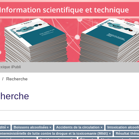
xique iPubli
Recherche
herche
ité ×
Boissons alcoolisées ×
Accidents de la circulation ×
Intoxication alcool
nterministérielle de lutte contre la drogue et la toxicomanie (Mildt) ×
Résultat thér