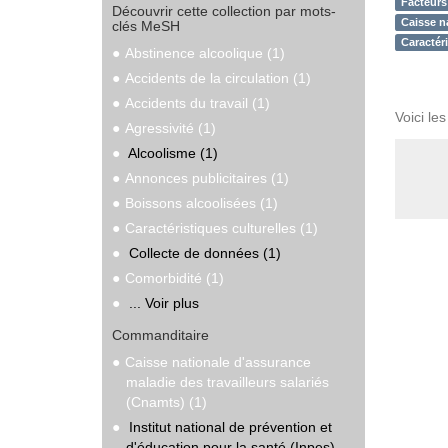
Facteurs
Découvrir cette collection par mots-
Caisse na
clés MeSH
Caractéri
Abstinence alcoolique (1)
Accidents de la circulation (1)
Accidents du travail (1)
Voici le
Agressivité (1)
Alcoolisme (1)
Annonces publicitaires (1)
Boissons alcoolisées (1)
Caractéristiques culturelles (1)
Collecte de données (1)
Comorbidité (1)
... Voir plus
Commanditaire
Caisse nationale d'assurance
maladie des travailleurs salariés
(Cnamts) (1)
Institut national de prévention et
d'éducation pour la santé (Inpes)