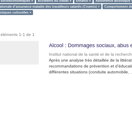
 socioéconomiques ×
Accidents du travail ×
Éthanol ×
Abstinence alcoolique 
tionale d'assurance maladie des travailleurs salariés (Cnamts) ×
Comportement de
stiques culturelles ×
s éléments 1-1 de 1
Alcool : Dommages sociaux, abus 
Institut national de la santé et de la recher
Après une analyse très détaillée de la littér
recommandations de prévention et d’éducatio
différentes situations (conduite automobile, ..