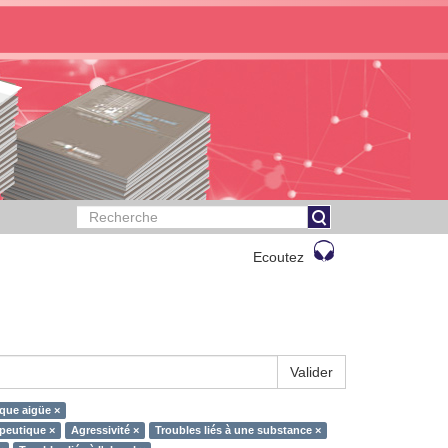
Ecoutez
Valider
ique aigüe ×
apeutique ×
Agressivité ×
Troubles liés à une substance ×