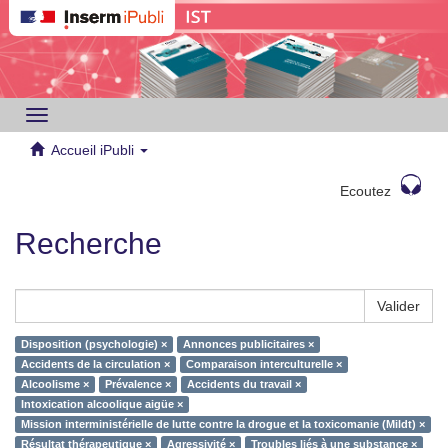
Toggle
navigation
Accueil iPubli
Ecoutez
Recherche
Valider
Disposition (psychologie) ×
Annonces publicitaires ×
Accidents de la circulation ×
Comparaison interculturelle ×
Alcoolisme ×
Prévalence ×
Accidents du travail ×
Intoxication alcoolique aigüe ×
Mission interministérielle de lutte contre la drogue et la toxicomanie (Mildt) ×
Résultat thérapeutique ×
Agressivité ×
Troubles liés à une substance ×