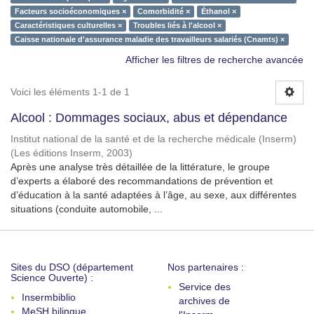
Facteurs socioéconomiques ×
Comorbidité ×
Éthanol ×
Caractéristiques culturelles ×
Troubles liés à l'alcool ×
Caisse nationale d'assurance maladie des travailleurs salariés (Cnamts) ×
Afficher les filtres de recherche avancée
Voici les éléments 1-1 de 1
Alcool : Dommages sociaux, abus et dépendance
Institut national de la santé et de la recherche médicale (Inserm)
(
Les éditions Inserm
,
2003
)
Après une analyse très détaillée de la littérature, le groupe
d’experts a élaboré des recommandations de prévention et
d’éducation à la santé adaptées à l’âge, au sexe, aux différentes
situations (conduite automobile, ...
Sites du DSO (département
Nos partenaires :
Science Ouverte) :
Service des
Insermbiblio
archives de
MeSH bilingue